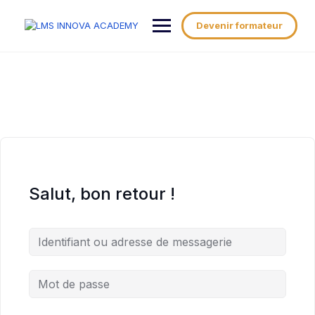
Aller
au
Devenir formateur
contenu
Salut, bon retour !