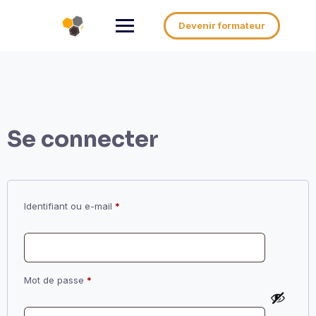
Aller
au
Devenir formateur
contenu
Se connecter
Obligatoire
Identifiant ou e-mail
*
Obligatoire
Mot de passe
*